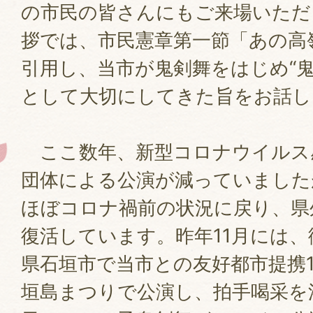
の市民の皆さんにもご来場いただ
拶では、市民憲章第一節「あの高
引用し、当市が鬼剣舞をはじめ“鬼
として大切にしてきた旨をお話し
ここ数年、新型コロナウイルス
団体による公演が減っていました
ほぼコロナ禍前の状況に戻り、県
復活しています。昨年11月には
県石垣市で当市との友好都市提携
垣島まつりで公演し、拍手喝采を