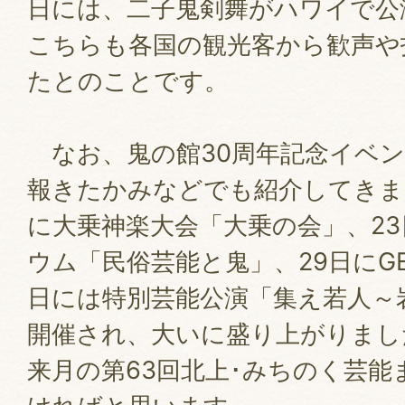
日には、二子鬼剣舞がハワイで公
こちらも各国の観光客から歓声や
たとのことです。
なお、鬼の館30周年記念イベン
報きたかみなどでも紹介してきま
に大乗神楽大会「大乗の会」、2
ウム「民俗芸能と鬼」、29日にGE
日には特別芸能公演「集え若人～
開催され、大いに盛り上がりまし
来月の第63回北上･みちのく芸