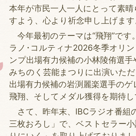
本年が市民一人一人にとって素晴
すよう、心より祈念申し上げま
今年最初のテーマは“飛翔”です。
ラノ･コルティナ2026冬季オリ
ンプ出場有力候補の小林陵侑選手
みちのく芸能まつりに出演いただ
出場有力候補の岩渕麗楽選手のゲ
飛翔、そしてメダル獲得を期待
さて、昨年末、IBCラジオ番組
三枚おろし」で、ベストセラー小
りにいく」を取り上げておりまし