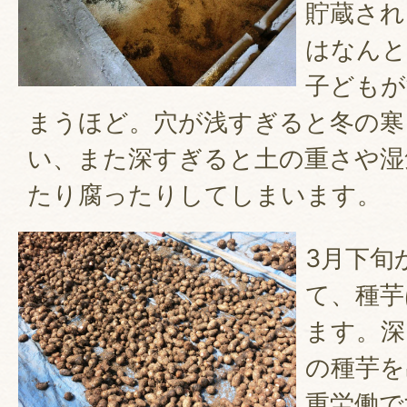
貯蔵され
はなんと
子どもが
まうほど。穴が浅すぎると冬の寒
い、また深すぎると土の重さや湿
たり腐ったりしてしまいます。
3月下旬
て、種芋
ます。深
の種芋を
重労働で