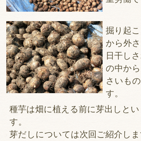
掘り起こ
から外さ
日干しさ
の中から
さいもの
す。
種芋は畑に植える前に芽出しとい
す。
芽だしについては次回ご紹介しま