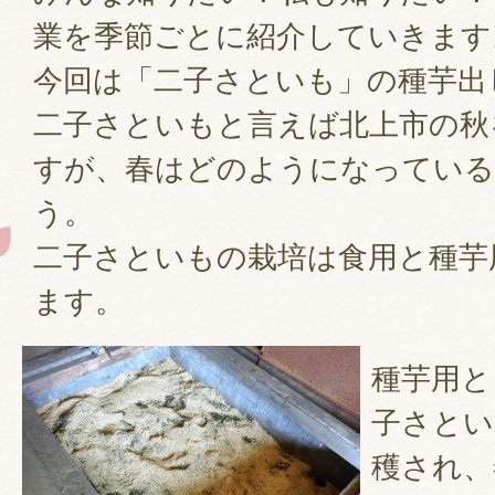
業を季節ごとに紹介していきます
今回は「二子さといも」の種芋出
二子さといもと言えば北上市の秋
すが、春はどのようになってい
う。
二子さといもの栽培は食用と種芋
ます。
種芋用と
子さとい
穫され、