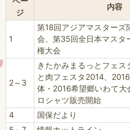
ペー
内容
ジ
第18回アジアマスターズ
1
会、第35回全日本マスタ
権大会
きたかみまるっとフェス
と肉フェスタ2014、20
2～3
体・2016希望郷いわて大
ロシャツ販売開始
4
国保だより
5～7
情報ホットライン