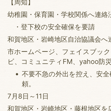
【周知】
幼稚園・保育園・学校関係へ連絡
・登下校の安全確保を要請
和賀地区・岩崎地区自治協議会へ
市ホームページ、フェイスブック
ビ、コミュニティFM、yahoo
不要不急の外出を控え、安全
頼。
7月8日～11日
和賀地区・岩崎地区・藤根地区を