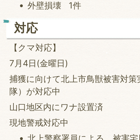
外壁損壊 1件
対応
【クマ対応】
7月4日(金曜日)
捕獲に向けて北上市鳥獣被害対策
隊）が対応中
山口地区内にワナ設置済
現地警戒対応中
北上警察署員による、被害宅