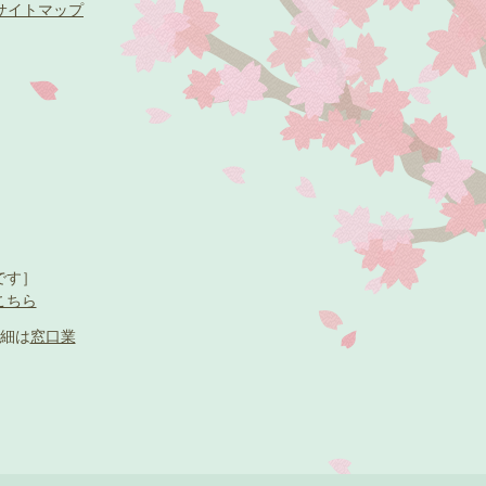
サイトマップ
です］
こちら
細は
窓口業