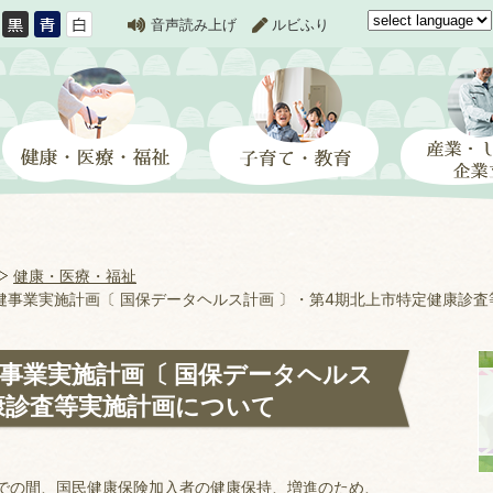
音声読み上げ
ルビふり
健康・医療・福祉
健事業実施計画〔 国保データヘルス計画 〕・第4期北上市特定健康診
事業実施計画〔 国保データヘルス
康診査等実施計画について
での間、国民健康保険加入者の健康保持、増進のため、