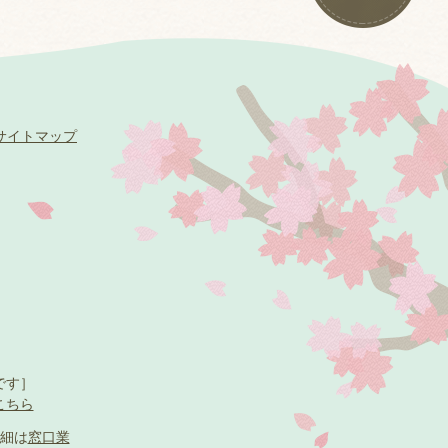
サイトマップ
です］
こちら
細は
窓口業