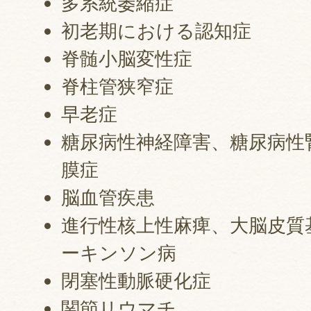
多系統萎縮症
初老期における認知症
脊髄小脳変性症
脊柱管狭窄症
早老症
糖尿病性神経障害、糖尿病性
膜症
脳血管疾患
進行性核上性麻痺、大脳皮質
ーキンソン病
閉塞性動脈硬化症
関節リウマチ