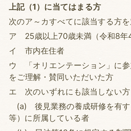
上記（1）に当てはまる方
次のア～カすべてに該当する方を
ア 25歳以上70歳未満（令和8年
イ 市内在住者
ウ 「オリエンテーション」に参
をご理解・賛同いただいた方
エ 次のいずれにも該当しない方
(a) 後見業務の養成研修を有
等）に所属している者