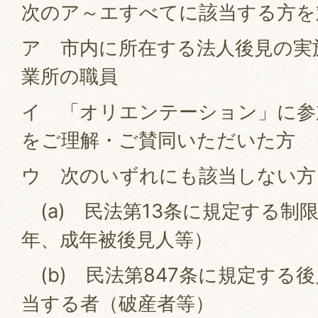
次のア～エすべてに該当する方を
ア 市内に所在する法人後見の実
業所の職員
イ 「オリエンテーション」に参
をご理解・ご賛同いただいた方
ウ 次のいずれにも該当しない方
(a) 民法第13条に規定する制
年、成年被後見人等）
(b) 民法第847条に規定する
当する者（破産者等）