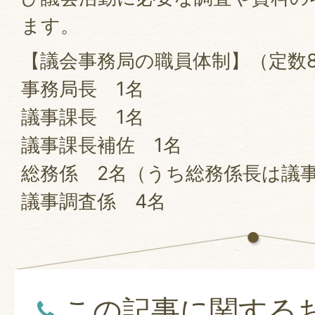
ます。
【議会事務局の職員体制】（定数
事務局長 1名
議事課長 1名
議事課長補佐 1名
総務係 2名（うち総務係長は議
議事調査係 4名
この記事に関する