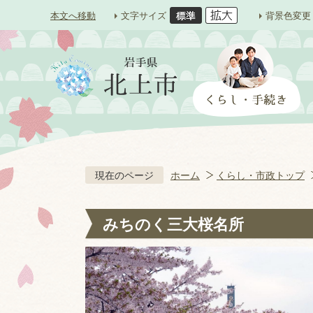
本文へ移動
文字サイズ
背景色変更
現在のページ
ホーム
くらし・市政トップ
みちのく三大桜名所