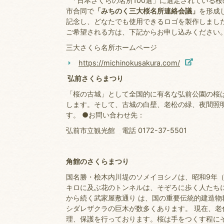
「日本さくらの名所100選」に選定されている桜
市合同で
「みちのく三大桜名所連絡会議」
を形成
記念し、どなたでも使用できるロゴを製作しまし
ご希望される方は、下記からお申し込みください
三大さくら名所ホームページ
https://michinokusakura.com/
弘前さくらまつり
「桜の古城」として全国的に有名な弘前公園の桜は
します。そして、古城の白壁、老松の緑、夜間照
す。 ●お問い合わせ先：
弘前市立観光館 電話 0172-37-5501
角館のさくらまつり
国名勝・桧木内川堤のソメイヨシノは、昭和9年（
キロに及ぶ花のトンネルは、そぞろに歩く人たち
から続く武家屋敷通り は、国の重要伝統的建造物
シダレザクラの巨木が数多くあります。 現在、
理、保護を行っております。桜は手をつくす程に