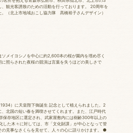
の名所を抱える青森県弘前市、秋田県仙北市、北上市の3
し、観光客誘致のための活動を行っております。 20周年を
た。（北上市地域おこし協力隊 髙橋裕子さんデザイン）
。
ソメイヨシノを中心に約2,600本の桜が園内を埋め尽く
明に照らされた夜桜の競演は言葉を失うほどの美しさで
1934）に天皇陛下御誕生 記念として植えられました。2
に、北国の短い春を満喫させてくれます。また、江戸時代
群保存地区に選定され、武家屋敷内には樹齢300年以上の
老化した木々に対しては、市「文化財課」が中心となって管
その見事なさくらを見せて、人々の心に語りかけます。 ●