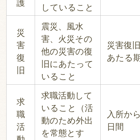
護
していること
震災、風水
災
害、火災その
害
災害復
他の災害の復
復
あたる
旧にあたって
旧
いること
求職活動して
求
いること（活
職
入所から
動のため外出
活
日間
を常態とす
動