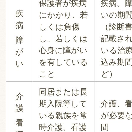
保護者が疾病
疾病、
疾
にかかり、若
いの期
病
しくは負傷
（診断
し、若しくは
記載さ
障
心身に障がい
いる治
が
を有している
込み期
い
こと
ど）
同居または長
介
期入院等して
介護、
護
いる親族を常
が必要
看
時介護、看護
間