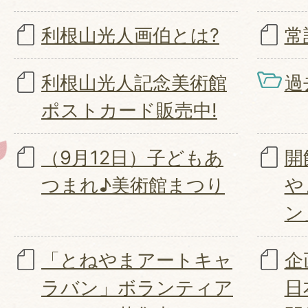
利根山光人画伯とは?
常
利根山光人記念美術館
過
ポストカード販売中!
（9月12日）子どもあ
開
つまれ♪美術館まつり
や
ン
「とねやまアートキャ
企
ラバン」ボランティア
日