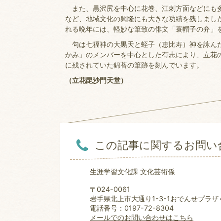
また、黒沢尻を中心に花巻、江刺方面などにも多
など、地域文化の興隆にも大きな功績を残しまし
れる晩年には、軽妙な筆致の俳文「蓑帽子の弁」
句は七福神の大黒天と蛭子（恵比寿）神を詠んだ
かみ」のメンバーを中心とした有志により、立花
に残されていた錦苔の筆跡を刻んでいます。
（立花毘沙門天堂）
この記事に関するお問い
生涯学習文化課 文化芸術係
〒024-0061
岩手県北上市大通り1-3-1おでんせプラザ
電話番号：0197-72-8304
メールでのお問い合わせはこちら