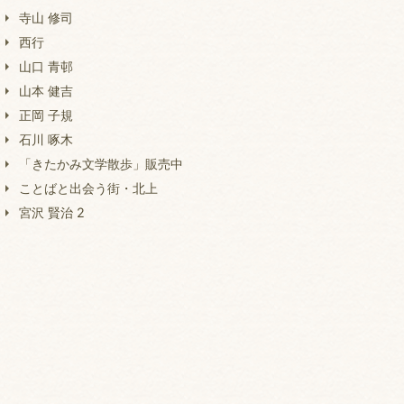
寺山 修司
西行
山口 青邨
山本 健吉
正岡 子規
石川 啄木
「きたかみ文学散歩」販売中
ことばと出会う街・北上
宮沢 賢治 2