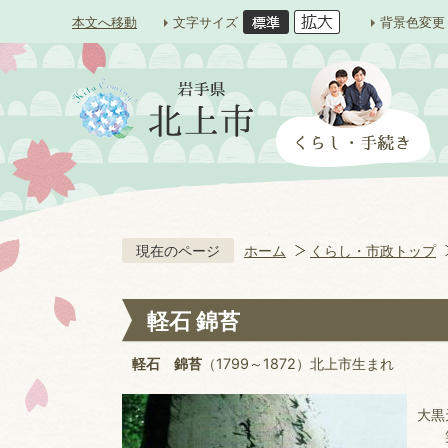
本文へ移動
文字サイズ
背景色変更
現在のページ
ホーム
くらし・市政トップ
軽石 錦苔
軽石 錦苔
（1799～1872）北上市生まれ
大黒
笑