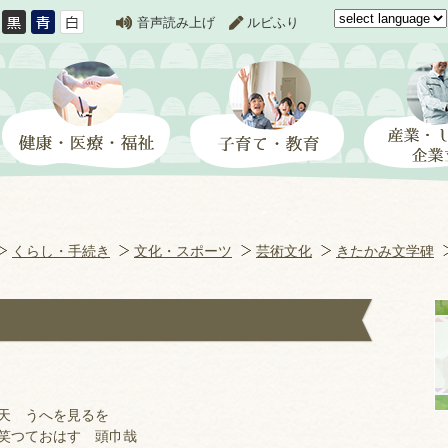
音声読み上げ
ルビふり
くらし・手続き
文化・スポーツ
芸術文化
きたかみ文学碑
天 うへを見るを
つておはす 頭巾哉