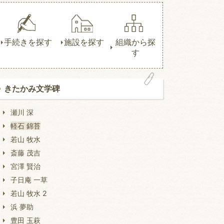
手続きを探す
施設を探す
組織から探
す
きたかみ文学碑
瀬川 深
軽石 錦苔
若山 牧水
斎藤 茂吉
宮澤 賢治
子日庵 一草
若山 牧水 2
浜 夢助
豊田 玉萩