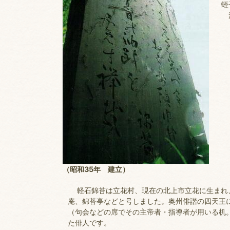
蛭
油
（昭和35年 建立）
軽石錦苔は立花村、現在の北上市立花に生まれ、
庵、錦苔亭などと号しました。奥州俳諧の四天王
（句会などの席でその主帝者・指導者が用いる机
た俳人です。