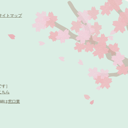
サイトマップ
です］
こちら
細は
窓口業