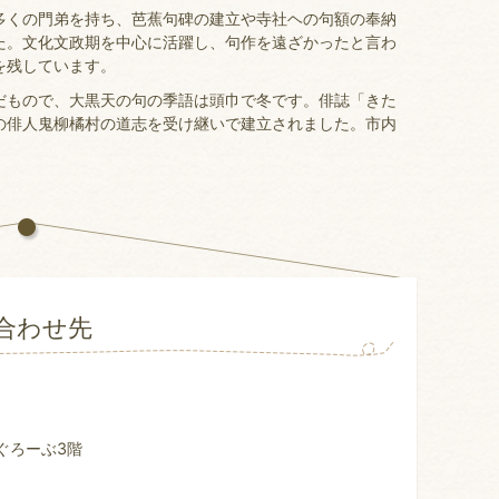
くの門弟を持ち、芭蕉句碑の建立や寺社ヘの句額の奉納
た。文化文政期を中心に活躍し、句作を遠ざかったと言わ
を残しています。
もので、大黒天の句の季語は頭巾で冬です。俳誌「きた
の俳人鬼柳橘村の道志を受け継いで建立されました。市内
合わせ先
ぐろーぶ3階