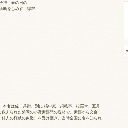
子神 春の日の
断をしめす 襷哉
本名は佐一兵衛、別に 橘中庵、須載亭、松羅堂、五月
に数えられた盛岡の小野素郷門の逸材で、素郷から文台
。俳人の権威の象徴）を受け継ぎ、当時全国に名を知られ