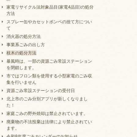
家電リサイクル法対象品目(家電4品目)の処分
方法
スプレー缶やカセットボンベの捨て方につい
て
消火器の処分方法
事業系ごみの出し方
枝木の処分方法
暴風時は、一部の資源ごみ常設ステーション
を閉鎖します。
市ではフロン類を使用する小型家電のごみ収
集を行いません
資源ごみ常設ステーションの受付日
北上市のごみ分別アプリが新しくなりまし
た！
家庭ごみの野外焼却は禁止されています。
廃棄物の不法投棄は法律により禁止されてい
ます。
令和8年度ごみカレンダーのお知らせ