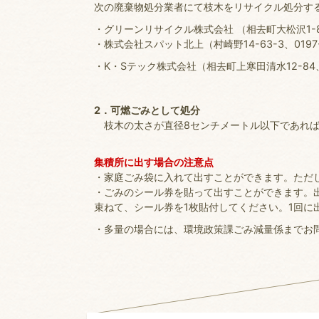
次の廃棄物処分業者にて枝木をリサイクル処分す
・グリーンリサイクル株式会社 （相去町大松沢1-81、
・株式会社スパット北上（村崎野14-63-3、0197-
・K・Sテック株式会社（相去町上寒田清水12-84、01
2．可燃ごみとして処分
枝木の太さが直径8センチメートル以下であれば
集積所に出す場合の注意点
・家庭ごみ袋に入れて出すことができます。ただし
・ごみのシール券を貼って出すことができます。出
束ねて、シール券を1枚貼付してください。1回に
・多量の場合には、環境政策課ごみ減量係までお