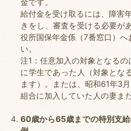
金です。
給付金を受け取るには、障害
きをし、審査を受ける必要が
役所国保年金係（7番窓口）へ
い。
注1：任意加入の対象となるの
に学生であった人（対象とな
ます）。または、昭和61年3
組合に加入していた人の妻ま
60歳から65歳までの特別支
例