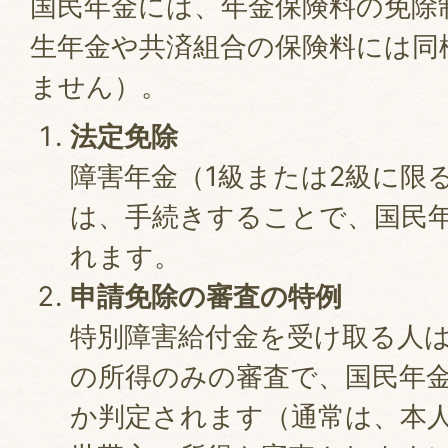
国民年金には、年金保険料の免除
生年金や共済組合の保険料には同
ません）。
法定免除
障害年金（1級または2級に限
は、手続きすることで、国民
れます。
申請免除の審査の特例
特別障害給付金を受け取る人
の所得のみの審査で、国民年
か判定されます（通常は、本