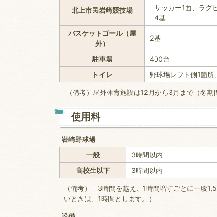
サッカー1面、ラグ
北上市民岩崎競技場
4基
バスケットゴール（屋
2基
外）
駐車場
400台
トイレ
野球場レフト側1箇所
（備考）屋外体育施設は12月から3月まで（冬期
使用料
岩崎野球場
一般
3時間以内
高校生以下
3時間以内
（備考） 3時間を越え、1時間増すごとに一般1,
いときは、1時間とします。）
設備