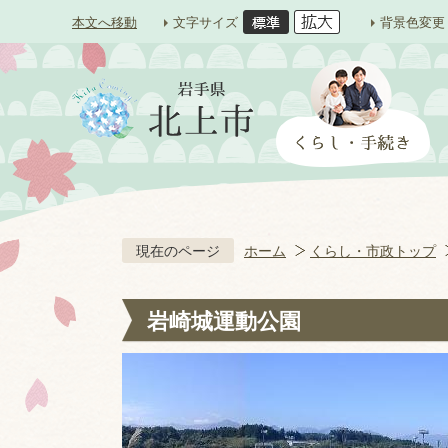
本文へ移動
文字サイズ
背景色変更
現在のページ
ホーム
くらし・市政トップ
岩崎城運動公園