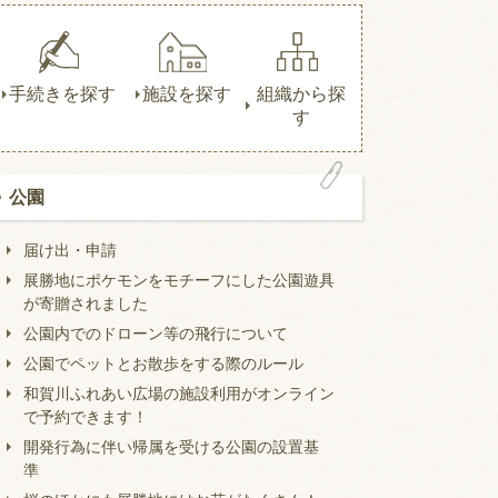
手続きを探す
施設を探す
組織から探
す
公園
届け出・申請
展勝地にポケモンをモチーフにした公園遊具
が寄贈されました
公園内でのドローン等の飛行について
公園でペットとお散歩をする際のルール
和賀川ふれあい広場の施設利用がオンライン
で予約できます！
開発行為に伴い帰属を受ける公園の設置基
準