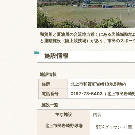
和賀川と夏油川の合流地点近くにある岩崎城跡地
と運動施設（陸上競技場）があり、市民のスポー
施設情報
施設情報
住所
北上市和賀町岩崎18地割地内
電話番号
0197-73-5403（北上市民岩
施設一覧
主な施設
内容
北上市民岩崎野球場
野球グラウンド1面