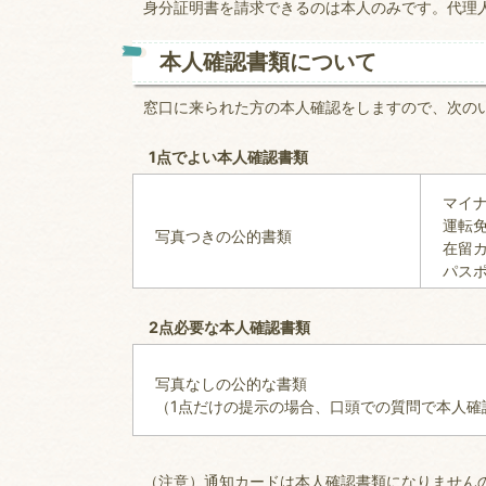
身分証明書を請求できるのは本人のみです。代理
本人確認書類について
窓口に来られた方の本人確認をしますので、次の
1点でよい本人確認書類
マイ
運転
写真つきの公的書類
在留
パス
2点必要な本人確認書類
写真なしの公的な書
（1点だけの提示の場合、口頭での質問で本人確
（注意）通知カードは本人確認書類になりません