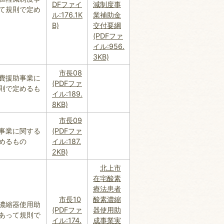
DFファイ
減制度事
て規則で定め
ル:176.1K
業補助金
B)
交付要綱
(PDFファ
イル:956.
3KB)
市長08
費援助事業に
(PDFファ
則で定めるも
イル:189.
8KB)
市長09
事業に関する
(PDFファ
めるもの
イル:187.
2KB)
北上市
在宅酸素
療法患者
市長10
酸素濃縮
濃縮器使用助
(PDFファ
器使用助
あって規則で
イル:174.
成事業実