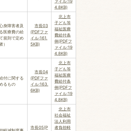
ァイル:19
4.8KB)
北上市
子ども等
心身障害者及
市長03
福祉医療
る医療費の給
(PDFファ
費給付条
て規則で定め
イル:161.
例(PDFフ
者）
5KB)
ァイル:19
4.8KB)
北上市
子ども等
市長04
福祉医療
給付に関する
(PDFファ
費給付条
めるもの
イル:163.
例(PDFフ
6KB)
ァイル:19
4.8KB)
北上市
社会福祉
法人利用
市長05(P
者負担軽
担軽減制度事