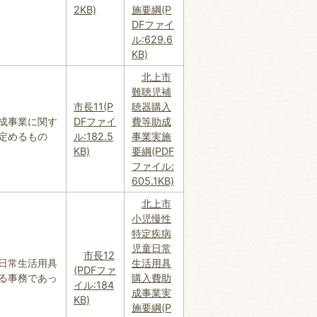
2KB)
施要綱(P
DFファイ
ル:629.6
KB)
北上市
難聴児補
市長11(P
聴器購入
成事業に関す
DFファイ
費等助成
定めるもの
ル:182.5
事業実施
KB)
要綱(PDF
ファイル:
605.1KB)
北上市
小児慢性
特定疾病
児童日常
市長12
日常生活用具
生活用具
(PDFファ
る事務であっ
購入費助
イル:184
成事業実
KB)
施要綱(P