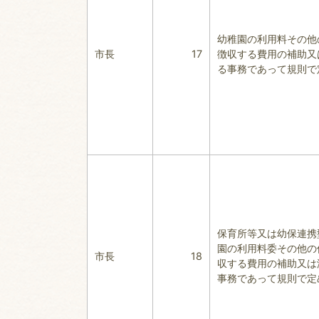
幼稚園の利用料その他
市長
17
徴収する費用の補助又
る事務であって規則で
保育所等又は幼保連携
園の利用料委その他の
市長
18
収する費用の補助又は
事務であって規則で定