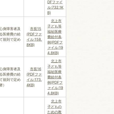
DFファイ
ル:732.1K
B)
北上市
子ども等
心身障害者及
市長15
福祉医療
る医療費の給
(PDFファ
費給付条
て規則で定め
イル:158.
例(PDFフ
8KB)
ァイル:19
4.8KB)
北上市
子ども等
心身障害者及
市長16
福祉医療
る医療費の給
(PDFファ
費給付条
て規則で定め
イル:173.
例(PDFフ
者）
4KB)
ァイル:19
4.8KB)
北上市
子どもの
ための教