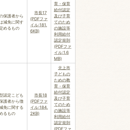
育・保育
給付認定
市長17
の保護者から
及び子育
(PDFファ
は減免に関す
てのため
イル:181.
定めるもの
の施設等
6KB)
利用給付
認定規則
(PDFファ
イル:1.6
MB)
北上市
子どもの
ための教
育・保育
給付認定
型認定こども
市長18
及び子育
保護者から徴
(PDFファ
てのため
減免に関する
イル:184.
の施設等
めるもの
2KB)
利用給付
認定規則
(PDFファ