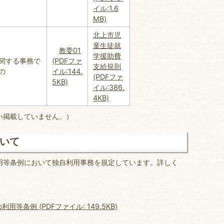
イル:1.6
MB)
北上市児
童生徒就
教委01
学援助費
関する事務で
(PDFファ
支給規則
の
イル:144.
(PDFファ
5KB)
イル:386.
4KB)
伴い掲載していません。）
いて
用等条例において独自利用事務を規定しています。詳しく
条例 (PDFファイル: 149.5KB)