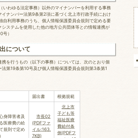
（いわゆる法定事務）以外のマイナンバーを利用する事務
マイナンバー法第9条第2項に基づく北上市行政手続におけ
 独自利用事務のうち、個人情報保護委員会規則で定める要
クシステムを使用した他の地方公共団体等との情報連携が
0号）
出について
連携を行うもの（以下の事務）については、次のとおり個
法第19条第10号及び個人情報保護委員会規則第3条第1
届出書
根拠規範
北上市
子ども等
心身障害者及
市長02
福祉医療
る医療費の給
(PDFファ
費給付条
て規則で定め
イル:163.
例(PDFフ
）
7KB)