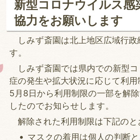
新型コロナウイルス感
協力をお願いします
しみず斎園は北上地区広域行政
す。
しみず斎園では県内での新型コ
症の発生や拡大状況に応じて利用
5月8日から利用制限の一部を解
したのでお知らせします。
解除された利用制限は下記のと
マスクの着用は個人の判断と