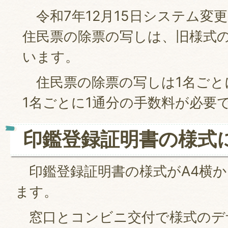
令和7年12月15日システム変
住民票の除票の写しは、旧様式
います。
住民票の除票の写しは1名ごと
1名ごとに1通分の手数料が必要
印鑑登録証明書の様式
印鑑登録証明書の様式がA4横か
ます。
窓口とコンビニ交付で様式のデ