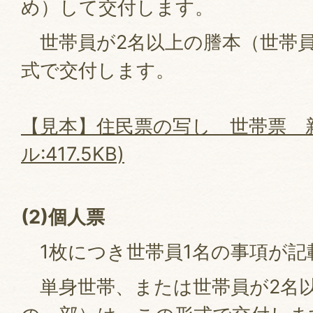
め）して交付します。
世帯員が2名以上の謄本（世帯
式で交付します。
【見本】住民票の写し＿世帯票＿新
ル:417.5KB)
(2)
個人票
1枚につき世帯員1名の事項が記
単身世帯、または世帯員が2名