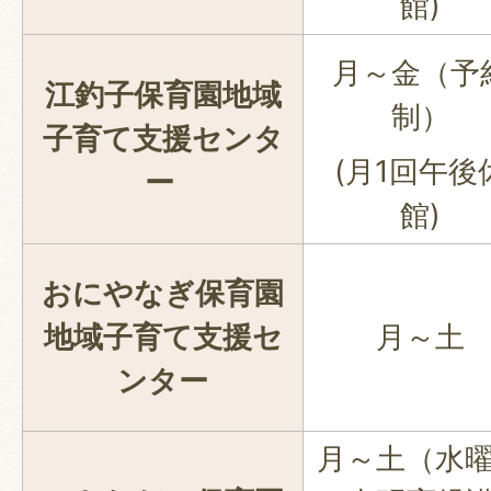
館)
月～金（予
江釣子保育園地域
制）
子育て支援センタ
(月1回午後
ー
館)
おにやなぎ保育園
地域子育て支援セ
月～土
ンター
月～土（水