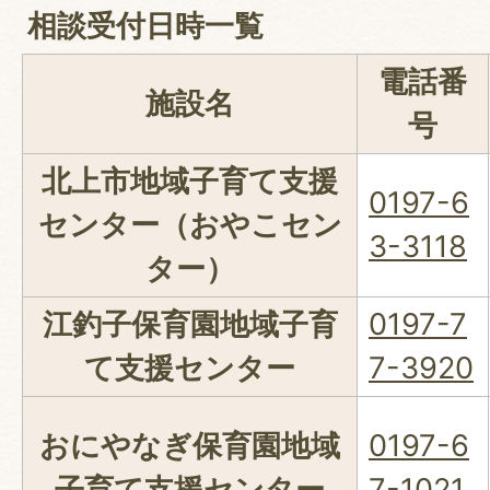
相談受付日時一覧
電話番
施設名
号
北上市地域子育て支援
0197-6
センター（おやこセン
3-3118
ター）
江釣子保育園地域子育
0197-7
て支援センター
7-3920
おにやなぎ保育園地域
0197-6
子育て支援センター
7-1021