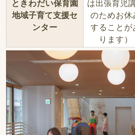
ときわだい保育園
は出張育児
地域子育て支援セ
のためお休
ンター
することが
ります）