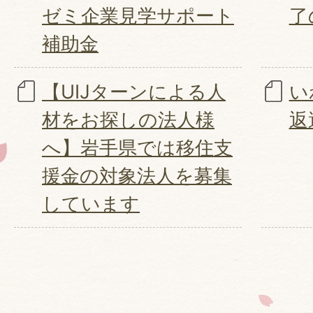
ゼミ企業見学サポート
了
補助金
【UIJターンによる人
い
材をお探しの法人様
返
へ】岩手県では移住支
援金の対象法人を募集
しています