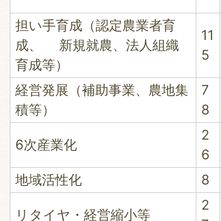
担い手育成（認定農業者育
11
成、 新規就農、法人組織
5
育成等）
経営発展（補助事業、農地集
7
積等）
8
2
6次産業化
6
地域活性化
8
2
リタイヤ・経営縮小等