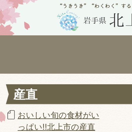
産直
おいしい旬の食材がい
っぱい!!北上市の産直