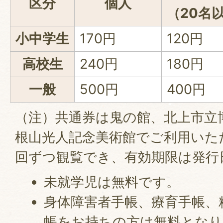
区分
個人
（20名
小中学生
170円
120円
高校生
240円
180円
一般
500円
400円
（注）共通券は鬼の館、北上市立
根山光人記念美術館でご利用いた
回ずつ観覧でき、有効期限は発行
未就学児は無料です。
身体障害者手帳、療育手帳、
帳をお持ちの方は無料となり