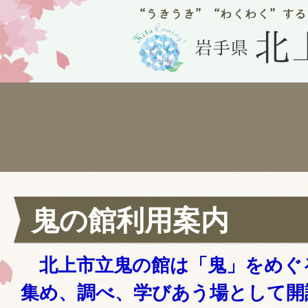
鬼の館利用案内
北上市立鬼の館は「鬼」をめぐ
集め、調べ、学びあう場として開