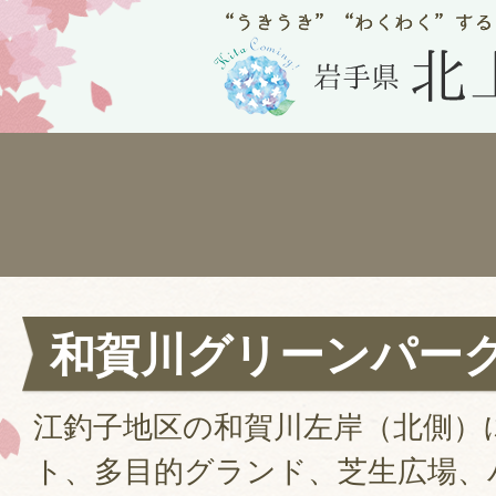
和賀川グリーンパー
江釣子地区の和賀川左岸（北側）
ト、多目的グランド、芝生広場、