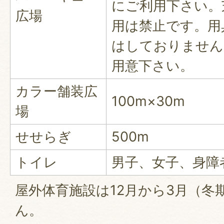
にご利用下さい。
広場
用は禁止です。用
はしておりません
用意下さい。
カラー舗装広
100m×30m
場
せせらぎ
500m
トイレ
男子、女子、身障
屋外体育施設は12月から3月（冬
ん。