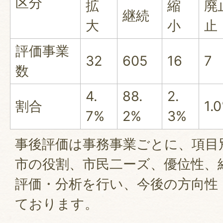
区分
拡
縮
廃
継続
大
小
止
評価事業
32
605
16
7
数
4.
88.
2.
割合
1.
7%
2%
3%
事後評価は事務事業ごとに、項目
市の役割、市民二ーズ、優位性、
評価・分析を行い、今後の方向性
ております。