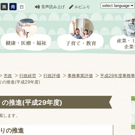
音声読み上げ
ルビふり
市政
行政経営
行政評価
事務事業評価
平成29年度事務事
の推進(平成29年度)
の推進(平成29年度)
載します。
りの推進