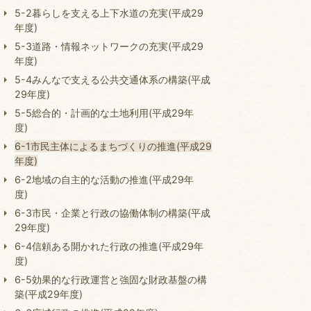
5-2暮らしを支える上下水道の充実(平成29
年度)
5-3道路・情報ネットワークの充実(平成29
年度)
5-4みんなで支える公共交通体系の構築(平成
29年度)
5-5総合的・計画的な土地利用(平成29年
度)
6-1市民主体によるまちづくりの推進(平成29
年度)
6-2地域の自主的な活動の推進(平成29年
度)
6-3市民・企業と行政の協働体制の構築(平成
29年度)
6-4信頼ある開かれた行政の推進(平成29年
度)
6-5効果的な行政運営と強固な財政基盤の構
築(平成29年度)