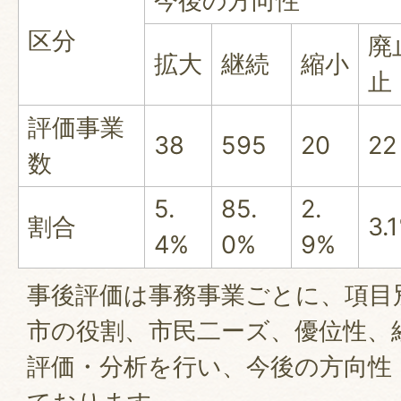
今後の方向性
区分
廃
拡大
継続
縮小
止
評価事業
38
595
20
22
数
5.
85.
2.
割合
3.
4%
0%
9%
事後評価は事務事業ごとに、項目
市の役割、市民二ーズ、優位性、
評価・分析を行い、今後の方向性