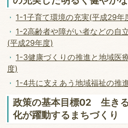
の充実した明るく健やか
1-1子育て環境の充実(平成29年
1-2高齢者や障がい者などの自
(平成29年度)
1-3健康づくりの推進と地域医療
度)
1-4共に支えあう地域福祉の推進
政策の基本目標02 生き
化が躍動するまちづくり