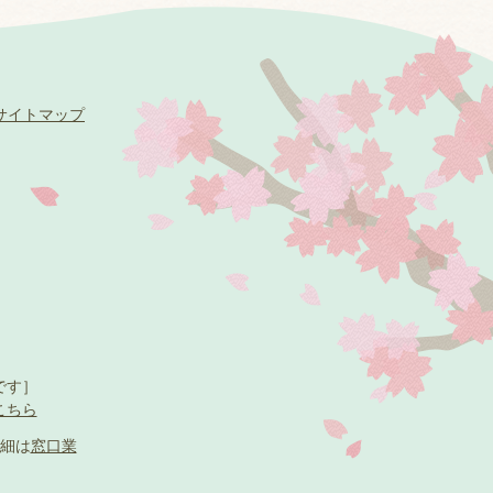
サイトマップ
です］
こちら
細は
窓口業