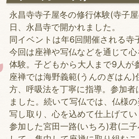
永昌寺寺子屋冬の修行体験(寺子屋の
日、永昌寺で開かれました。
同イベントは年6回開催される寺
今回は座禅や写仏などを通じて心
体験。子どもから大人まで9人が
座禅では海野義範(うんのぎはん)
方、呼吸法を丁寧に指導。参加者
ました。続いて写仏では、仏様の
写し取り、心を込めて仕上げてい
参加した宮田一路(いちろ)君(二子
して、集中して座禅に取り組むこ