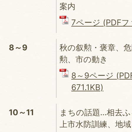
案内
7ページ (PDFファ
8～9
秋の叙勲・褒章、危
勲、市の動き
8～9ページ (P
671.1KB)
10～11
まちの話題…相去ふ
上市水防訓練、地