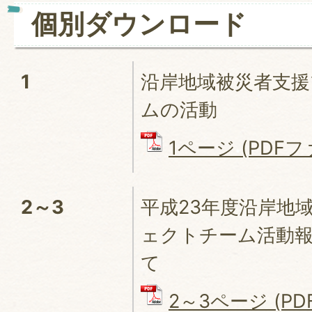
個別ダウンロード
1
沿岸地域被災者支
ムの活動
1ページ (PDFファ
2～3
平成23年度沿岸地
ェクトチーム活動
て
2～3ページ (P