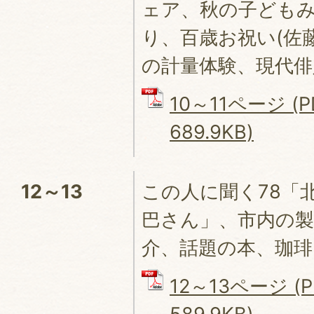
ェア、秋の子ども
り、百歳お祝い(佐
の計量体験、現代俳
10～11ページ (
689.9KB)
12～13
この人に聞く78「
巴さん」、市内の製
介、話題の本、珈
12～13ページ (