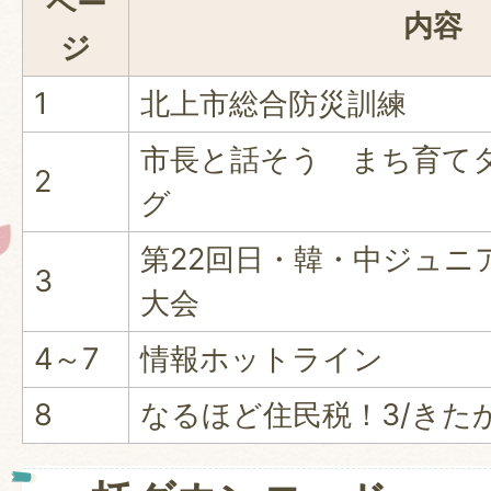
ペー
内容
ジ
1
北上市総合防災訓練
市長と話そう まち育て
2
グ
第22回日・韓・中ジュニ
3
大会
4～7
情報ホットライン
8
なるほど住民税！3/きた