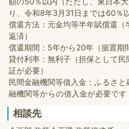
額の50％以内（ただし、東日本
り、令和8年3月31日までは60％
償還方法：元金均等半年賦償還（
返済）
償還期間：5年から20年（据置期
貸付利率：無利子（担保として民
証が必要）
民間金融機関等借入金：ふるさと
融機関等からの借入金が必要です
相談先