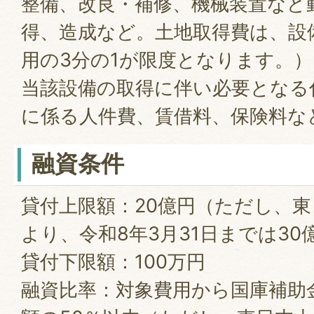
整備、改良・補修、機械装置など
得、造成など。土地取得費は、設
用の3分の1が限度となります。）
当該設備の取得に伴い必要となる
に係る人件費、賃借料、保険料な
融資条件
貸付上限額：20億円（ただし、
より、令和8年3月31日までは30
貸付下限額：100万円
融資比率：対象費用から国庫補助