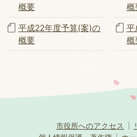
概要
概
平成22年度予算(案)の
平
概要
概
市役所へのアクセス