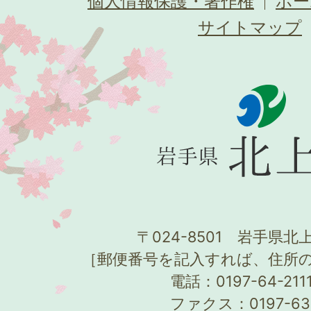
個人情報保護・著作権
ホー
サイトマップ
〒024-8501 岩手県北上
［郵便番号を記入すれば、住所
電話：0197-64-21
ファクス：0197-63