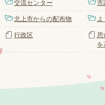
交流センター
市
北上市からの配布物
よ
行政区
思
を