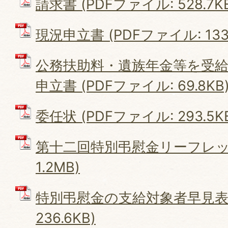
請求書 (PDFファイル: 528.7K
現況申立書 (PDFファイル: 133.
公務扶助料・遺族年金等を受
申立書 (PDFファイル: 69.8KB
委任状 (PDFファイル: 293.5K
第十二回特別弔慰金リーフレット
1.2MB)
特別弔慰金の支給対象者早見表 
236.6KB)