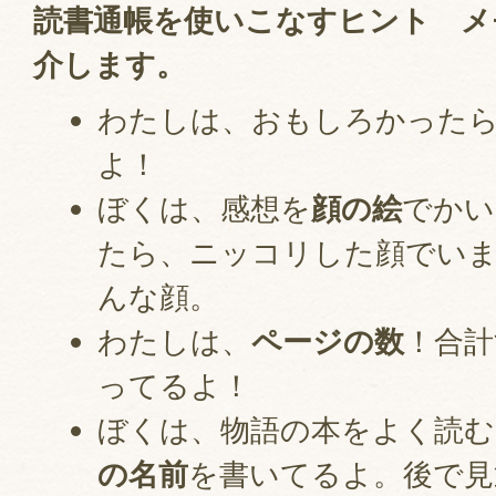
読書通帳を使いこなすヒント
メ
介します。
わたしは、おもしろかった
よ！
ぼくは、感想を
顔の絵
でかい
たら、ニッコリした顔でい
んな顔。
わたしは、
ページの数
！合
ってるよ！
ぼくは、物語の本をよく読む
の名前
を書いてるよ。後で見