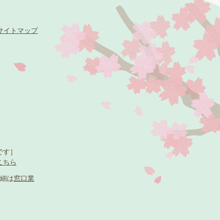
サイトマップ
です］
こちら
細は
窓口業