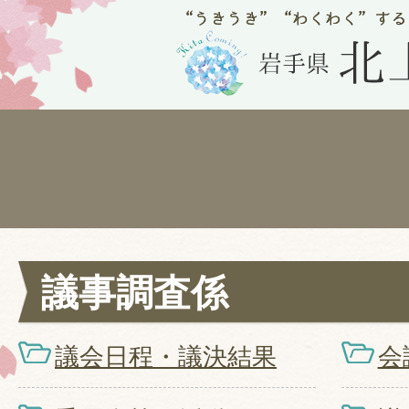
議事調査係
議会日程・議決結果
会