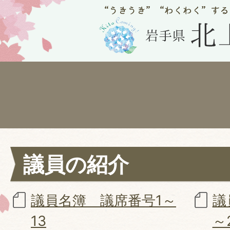
議員の紹介
議員名簿 議席番号1～
議
13
～