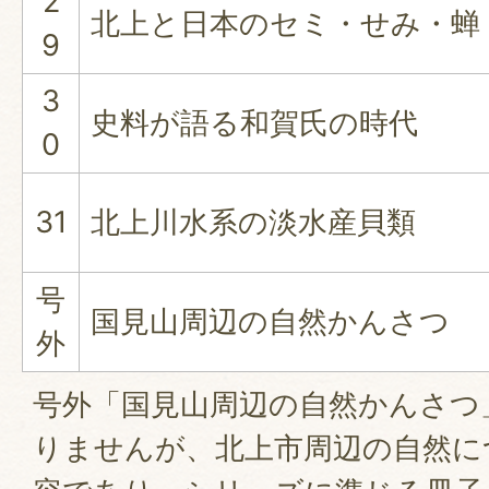
2
北上と日本のセミ・せみ・蝉
9
3
史料が語る和賀氏の時代
0
31
北上川水系の淡水産貝類
号
国見山周辺の自然かんさつ
外
号外「国見山周辺の自然かんさつ
りませんが、北上市周辺の自然に