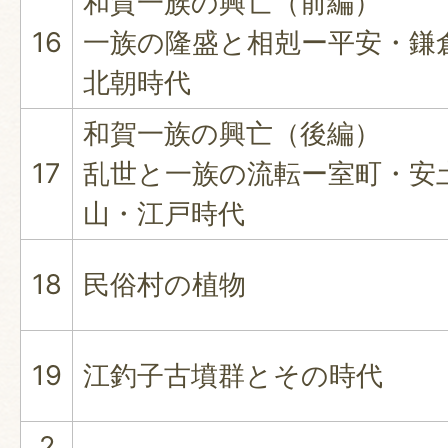
和賀一族の興亡（前編）
16
一族の隆盛と相剋ー平安・鎌
北朝時代
和賀一族の興亡（後編）
17
乱世と一族の流転ー室町・安
山・江戸時代
18
民俗村の植物
19
江釣子古墳群とその時代
2