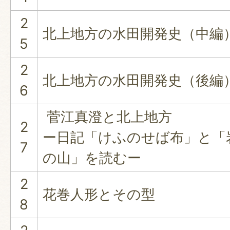
2
北上地方の水田開発史（中編
5
2
北上地方の水田開発史（後編
6
菅江真澄と北上地方
2
ー日記「けふのせば布」と「
7
の山」を読むー
2
花巻人形とその型
8