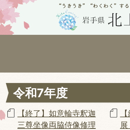
令和7年度
【終了】如意輪寺釈迦
【
三尊坐像両脇侍像修理
展