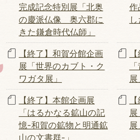
完成記念特別展「北奥
作
の慶派仏像 奥六郡に
し
きた鎌倉時代仏師」
【終了】和賀分館企画
【
展「世界のカブト・ク
「
ワガタ展」
展
【終了】本館企画展
【
「はるかなる鉱山の記
展
憶-和賀の鉱物と明通鉱
展
山の文書群-」