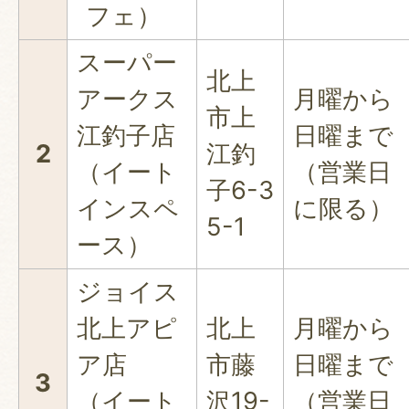
フェ）
スーパー
北上
アークス
月曜から
市上
江釣子店
日曜まで
2
江釣
（イート
（営業日
子6-3
インスペ
に限る）
5-1
ース）
ジョイス
北上アピ
北上
月曜から
ア店
市藤
日曜まで
3
（イート
沢19-
（営業日