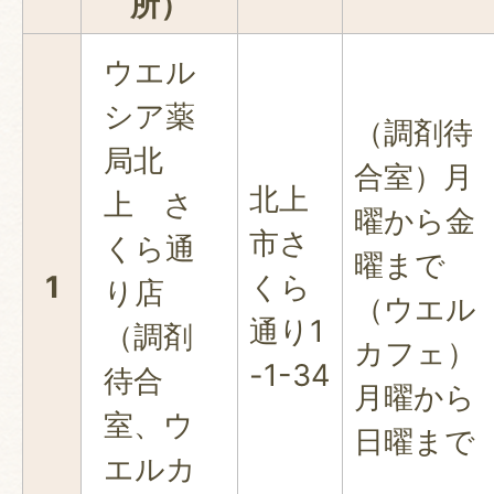
所）
ウエル
シア薬
（調剤待
局北
合室）月
北上
上 さ
曜から金
市さ
くら通
曜まで
1
くら
り店
（ウエル
通り1
（調剤
カフェ）
-1-34
待合
月曜から
室、ウ
日曜まで
エルカ