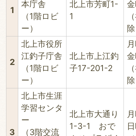
本庁舎
北上市芳町1-
金
1
（1階ロビ
1
（
ー）
除
北上市役所
月
江釣子庁舎
北上市上江釣
金
2
（1階ロビ
子17-201-2
（
ー）
除
北上市生涯
学習センタ
北上市大通り
月
ー
1-3-1 おで
日
3
（3階交流