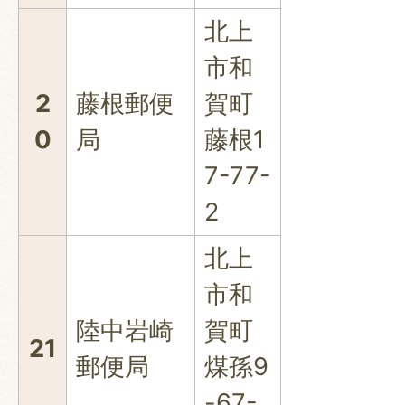
北上
市和
2
藤根郵便
賀町
0
局
藤根1
7-77-
2
北上
市和
陸中岩崎
賀町
21
郵便局
煤孫9
-67-