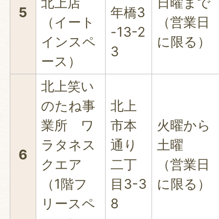
北上店
日曜まで
5
年橋3
（イート
（営業日
-13-2
インスペ
に限る）
3
ース）
北上笑い
のたね事
北上
業所 ワ
市本
火曜から
ラタネス
通り
土曜
6
クエア
二丁
（営業日
（1階フ
目3-3
に限る）
リースペ
8