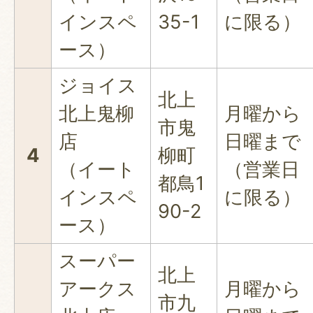
インスペ
35-1
に限る）
ース）
ジョイス
北上
北上鬼柳
月曜から
市鬼
店
日曜まで
4
柳町
（イート
（営業日
都鳥1
インスペ
に限る）
90-2
ース）
スーパー
北上
アークス
月曜から
市九