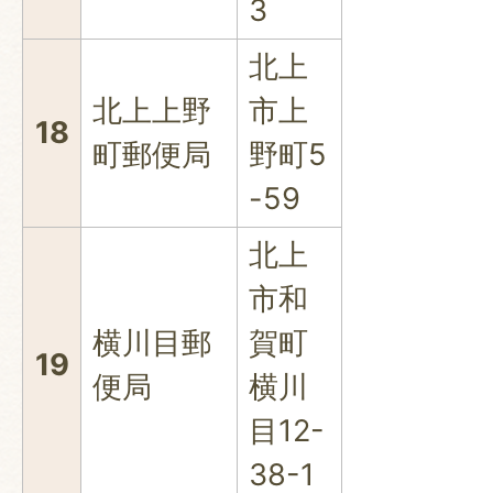
3
北上
北上上野
市上
18
町郵便局
野町5
-59
北上
市和
横川目郵
賀町
19
便局
横川
目12-
38-1