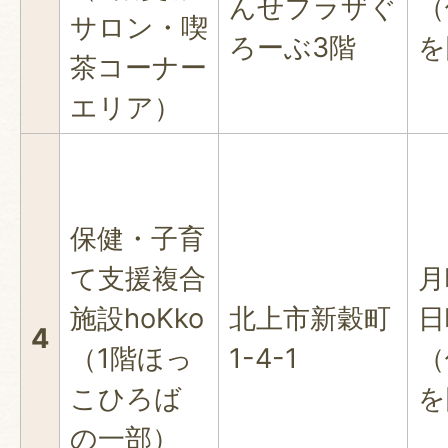
んせプラザぐ
（
サロン・喫
ろーぶ3階
を
茶コーナー
エリア）
保健・子育
て支援複合
月
施設hoKko
北上市新穀町
日
4
（1階ほっ
1-4-1
（
こひろば
を
の一部）