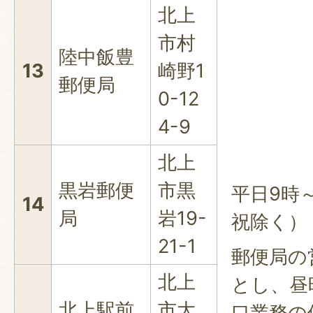
北上
市村
陸中飯豊
13
崎野1
郵便局
0-12
4-9
北上
黒岩郵便
市黒
平日9時
14
局
岩19-
祝除く）
21-1
郵便局の
北上
とし、昼
北上駅前
市大
口業務の