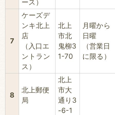
ース）
ケーズデ
ンキ北上
北上
月曜から
店
市北
日曜
7
（入口エ
鬼柳3
（営業日
ントラン
1-70
に限る）
ス）
北上
北上郵便
市大
8
局
通り3
-6-1