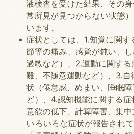
液検査を受けた結果、その身
常所見が見つからない状態）
います。
症状としては、1.知覚に関
節等の痛み、感覚が鈍い、し
過敏など）、2.運動に関す
難、不随意運動など）、3.
状（倦怠感、めまい、睡眠障
ど）、4.認知機能に関する
意欲の低下、計算障害、集中
いろいろな症状が報告され