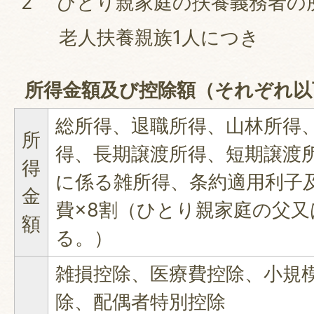
2 ひとり親家庭の扶養義務者の
老人扶養親族1人につき 
所得金額及び控除額（それぞれ以
総所得、退職所得、山林所得
所
得、長期譲渡所得、短期譲渡
得
に係る雑所得、条約適用利子
金
費×8割（ひとり親家庭の父
額
る。）
雑損控除、医療費控除、小規
除、配偶者特別控除