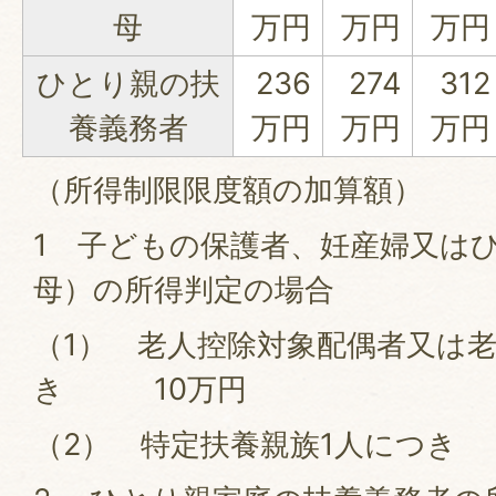
母
万円
万円
万円
ひとり親の扶
236
274
312
養義務者
万円
万円
万円
（所得制限限度額の加算額）
1 子どもの保護者、妊産婦又は
母）の所得判定の場合
（1） 老人控除対象配偶者又は老
き 10万円
（2） 特定扶養親族1人につき