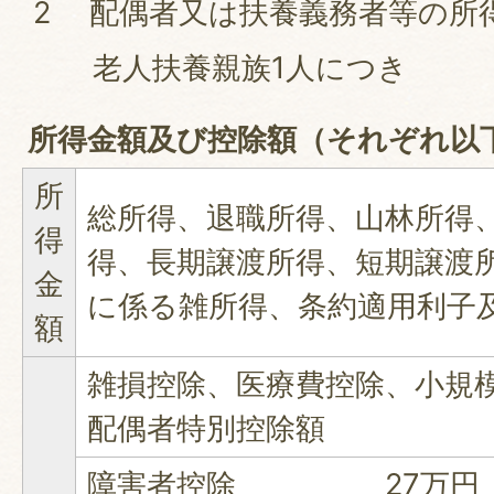
2 配偶者又は扶養義務者等の所
老人扶養親族1人につき 
所得金額及び控除額（それぞれ以
所
総所得、退職所得、山林所得
得
得、長期譲渡所得、短期譲渡
金
に係る雑所得、条約適用利子
額
雑損控除、医療費控除、小規
配偶者特別控除額
障害者控除 27万円（