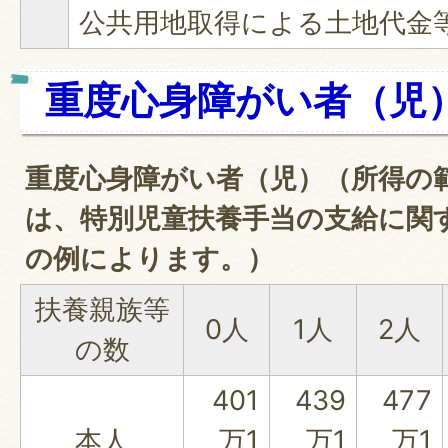
公共用地取得による土地代金
重度心身障がい者（児
重度心身障がい者（児）（所得の
は、特別児童扶養手当の支給に関
の例によります。）
扶養親族等
0人
1人
2人
の数
401
439
477
本人
万1
万1
万1