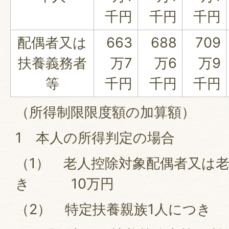
千円
千円
千円
配偶者又は
663
688
709
扶養義務者
万7
万6
万9
等
千円
千円
千円
（所得制限限度額の加算額）
1 本人の所得判定の場合
（1） 老人控除対象配偶者又は老
き 10万円
（2） 特定扶養親族1人につき