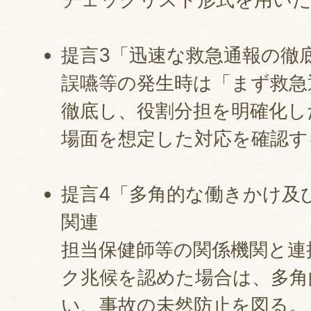
提言3「迅速な救急通報の徹
誤嚥等の発生時は「まず救急
徹底し、役割分担を明確化し
場面を想定した対応を確認す
提言4「多角的な働きかけ及
関連
担当保健師等の関係機関と連
ク兆候を認めた場合は、多角
い、事故の未然防止を図る。