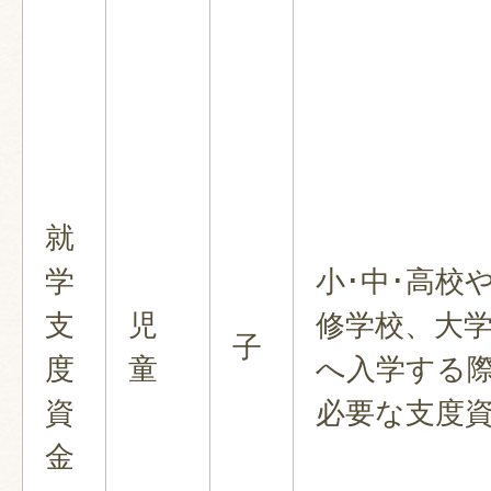
就
学
小･中･高校
支
児
修学校、大
子
度
童
へ入学する
資
必要な支度
金