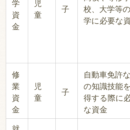
学
児
子
校、大学等
資
童
学に必要な
金
修
自動車免許
業
児
の知識技能
子
資
童
得する際に
金
な資金
就