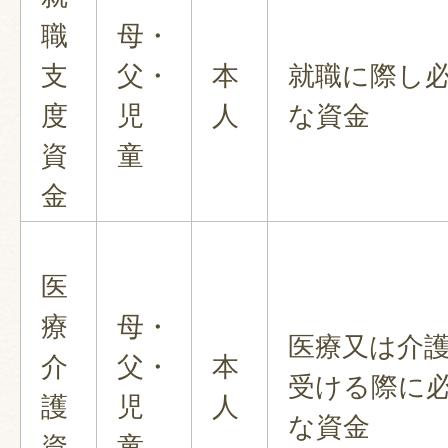
職
母・
支
父・
本
就職に際し
度
児
人
な資金
資
童
金
医
療
母・
医療又は介
介
父・
本
受ける際に
護
児
人
な資金
資
童