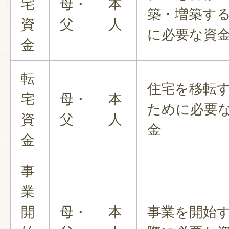
宅
母・
本
築・増築す
資
父
人
に必要な資
金
転
住宅を移転
宅
母・
本
ために必要
資
父
人
金
金
事
業
開
母・
本
事業を開始