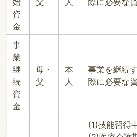
始
父
人
際に必要な
資
金
事
業
継
母・
本
事業を継続
続
父
人
際に必要な
資
金
(1)技能習得