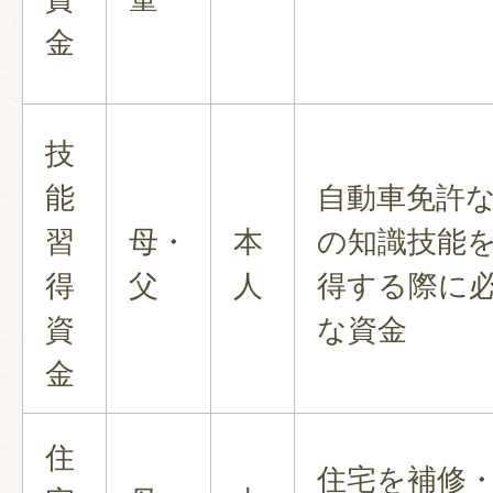
金
技
能
自動車免許
習
母・
本
の知識技能
得
父
人
得する際に
資
な資金
金
住
住宅を補修