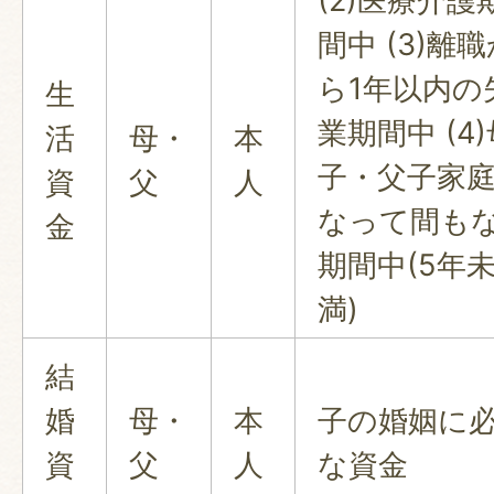
(2)医療介護
間中 (3)離
ら1年以内の
生
業期間中 (4)
活
母・
本
子・父子家
資
父
人
なって間も
金
期間中(5年
満)
結
婚
母・
本
子の婚姻に
資
父
人
な資金