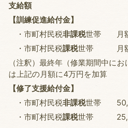
支給額
【訓練促進給付金】
・市町村民税
非課税
世帯 月額1
・市町村民税
課税
世帯 月額7
（注釈）最終年（修業期間中にお
は上記の月額に4万円を加算
【修了支援給付金】
・市町村民税
非課税
世帯 50,
・市町村民税
課税
世帯 25,