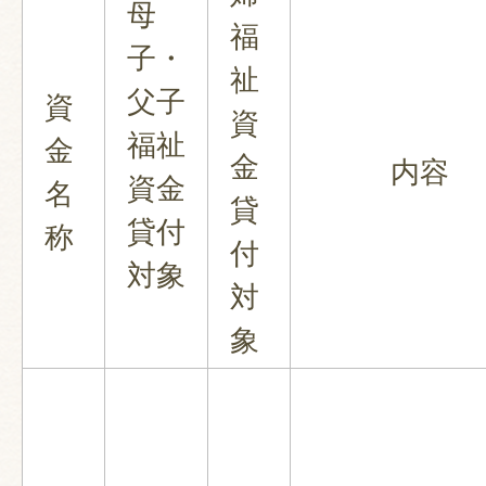
母
福
子・
祉
父子
資
資
福祉
金
金
内容
資金
名
貸
貸付
称
付
対象
対
象