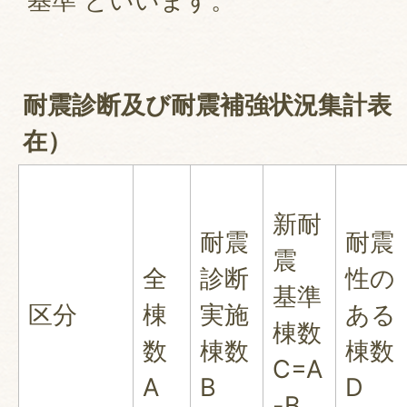
基準 といいます。
耐震診断及び耐震補強状況集計表（
在）
新耐
耐震
耐震
震
全
診断
性の
基準
区分
棟
実施
ある
棟数
数
棟数
棟数
C=A
A
B
D
-B