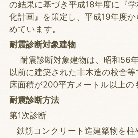
の結果に基づき平成18年度に『
化計画』を策定し、平成19年度
めています。
耐震診断対象建物
耐震診断対象建物は、昭和56年
以前に建築された非木造の校舎等
床面積が200平方メートル以上の
耐震診断方法
第1次診断
鉄筋コンクリート造建築物を柱