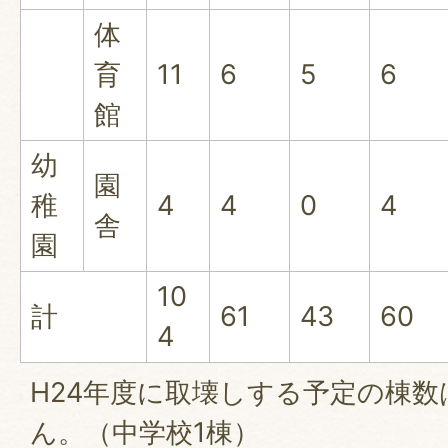
体
育
11
6
5
6
館
幼
園
稚
4
4
0
4
舎
園
10
計
61
43
60
4
H24年度に取壊しする予定の棟
ん。（中学校1棟）